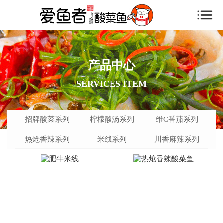
产品中心
SERVICES ITEM
招牌酸菜
招牌酸菜系列
柠檬酸汤
柠檬酸汤系列
维C番茄
热炝香辣
维C番茄系列
米线系列
川香麻辣
系列
热炝香辣系列
系列
米线系列
系列
系列
川香麻辣系列
系列